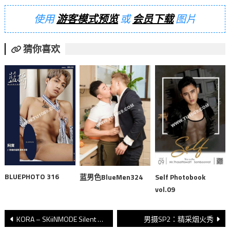
使用
游客模式预览
或
会员下载
图片
猜你喜欢
BLUEPHOTO 316
蓝男色BlueMen324
Self Photobook
vol.09
文
KORA – SKiiNMODE Silent Halloween
男摄SP2：精采烟火秀