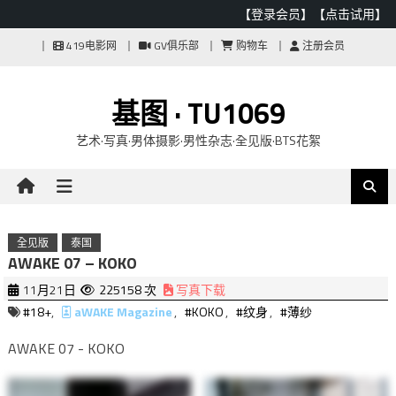
【登录会员】
【点击试用】
Skip
419电影网
GV俱乐部
购物车
注册会员
to
content
基图 · TU1069
艺术·写真·男体摄影·男性杂志·全见版·BTS花絮
全见版
泰国
AWAKE 07 – KOKO
11月21日
225158 次
写真下载
#18+
,
aWAKE Magazine
,
#KOKO
,
#纹身
,
#薄纱
AWAKE 07 - KOKO