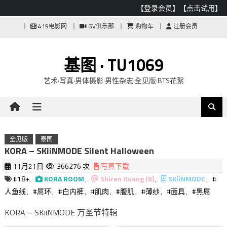
【登录会员】
【点击试用】
Skip
419电影网
GV俱乐部
购物车
注册会员
to
content
基图 · TU1069
艺术·写真·男体摄影·男性杂志·全见版·BTS花絮
全见版
泰国
KORA – SKiiNMODE Silent Halloween
11月21日
366276 次
写真下载
#18+
,
KORA ROOM
,
Shiren Huang (6)
,
SKiiNMODE
,
#
人鱼线
,
#屌环
,
#白内裤
,
#肌肉
,
#腹肌
,
#薄纱
,
#面具
,
#黑屌
KORA – SKiiNMODE 万圣节特辑