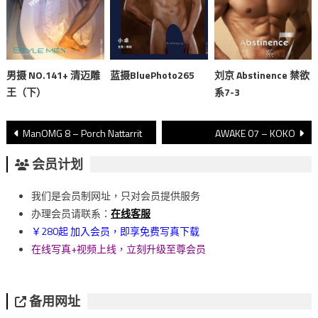
男摄 NO.141+ 清迈雕
蓝摄BluePhoto265
刘京 Abstinence 禁欲
王（下）
系7-3
文
ManOMG 8 – Porch Nattarrit
AWAKE 07 – KOKO
章
会员计划
導
我们是会员制网址，只对会员提供服务
覽
办理会员请联系：
在线客服
￥280起 加入会员，即享免费写真下载
在线写真+视频上线，立刻升级至尊会员
备用网址