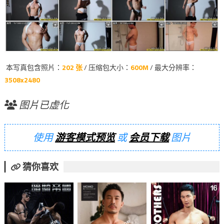
本写真包含照片：
202 张
/ 压缩包大小：
600M
/ 最大分辨率：
3508x2480
图片已虚化
使用
游客模式预览
或
会员下载
图片
猜你喜欢