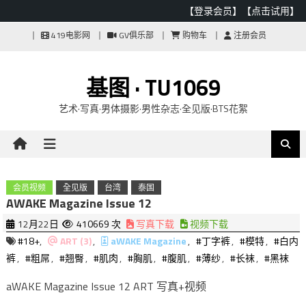
【登录会员】
【点击试用】
Skip
419电影网
GV俱乐部
购物车
注册会员
to
content
基图 · TU1069
艺术·写真·男体摄影·男性杂志·全见版·BTS花絮
会员视频
全见版
台湾
泰国
AWAKE Magazine Issue 12
12月22日
410669 次
写真下载
视频下载
#18+
,
ART (3)
,
aWAKE Magazine
,
#丁字裤
,
#模特
,
#白内
裤
,
#粗屌
,
#翘臀
,
#肌肉
,
#胸肌
,
#腹肌
,
#薄纱
,
#长袜
,
#黑袜
aWAKE Magazine Issue 12 ART 写真+视频