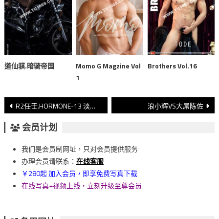
道仙骐.暗骑帝国
Momo G Magzine Vol
Brothers Vol.16
1
文
R2任壬.HORMONE-13 淡蓝(下)
浪小辉VS大屌陈佐
章
会员计划
導
我们是会员制网址，只对会员提供服务
覽
办理会员请联系：
在线客服
￥280起 加入会员，即享免费写真下载
在线写真+视频上线，立刻升级至尊会员