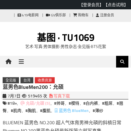
【登录会员】
【点击试用】
Skip
419电影网
GV俱乐部
购物车
注册会员
to
content
基图 · TU1069
艺术·写真·男体摄影·男性杂志·全见版·BTS花絮
全见版
台湾
收费资源
蓝男色BlueMen200：允硕
7月7日
519465 次
写真下载
#18+
,
允硕/允碩 (5)
,
#帅哥
,
#模特
,
#白内裤
,
#粗屌
,
#翘
臀
,
#肌肉
,
#胸肌
,
#腹肌
,
蓝男色 BlueMen
,
#薄纱
BLUEMEN 蓝男色 NO.200 超人气体育男神允碩的斜槓日常
Bluemen NO.200男蓝色允硕最新版第六部写真集