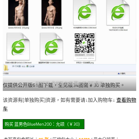
SPECIAL 全见版 34图 需￥30 单独购买
仅提供公开版61图下载，全见版34图需￥30 单独购买。
该资源有[单独购买]资源，如有需要请↓加入购物车↓
查看购物
车