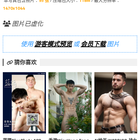
本写真包含照片：
95 张
/ 压缩包大小：
118M
/ 最大分辨率：
1470x1044
图片已虚化
使用
游客模式预览
或
会员下载
图片
猜你喜欢