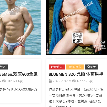
台湾
收费资源
网红/网黄
全见版
ueMen.欢庆400全见
BLUEMEN 326.允硕 体育男神
台湾
4
301608 次
2022-10-19
627765 次
大解禁
 蓝男色 特刊 欢庆400 精选珍
体育男神.允硕 大解禁，勃起喷发。第
一次喷射高清写真，喜欢他的不要错
过！大腿长+帅脸，竟然连毛都这么