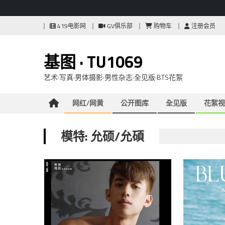
Skip
419电影网
GV俱乐部
购物车
注册会员
to
content
基图 · TU1069
艺术·写真·男体摄影·男性杂志·全见版·BTS花絮
网红/网黄
公开图库
全见版
花絮视
模特: 允硕/允碩