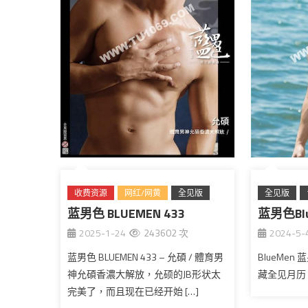
收费资源
网红/网黄
全见版
全见版
蓝男色 BLUEMEN 433
台湾
蓝男色Bl
2025-1-24
243602 次
2024-5-
月历
蓝男色 BLUEMEN 433 – 允碩 / 體育男
BlueMen
神允碩香濃大解放，允硕的JB形状太
藏全见月历
完美了，而且现在已经开始 […]