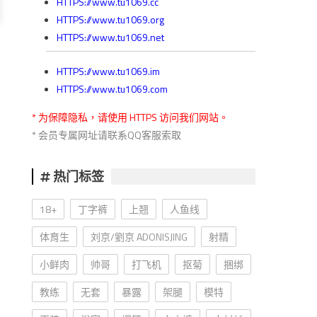
HTTPS://www.tu1069.cc
HTTPS://www.tu1069.org
HTTPS://www.tu1069.net
HTTPS://www.tu1069.im
HTTPS://www.tu1069.com
* 为保障隐私，请使用 HTTPS 访问我们网站。
* 会员专属网址请联系QQ客服索取
热门标签
18+
丁字裤
上翘
人鱼线
体育生
刘京/劉京 ADONISJING
射精
小鲜肉
帅哥
打飞机
抠菊
捆绑
教练
无套
暴露
架腿
模特