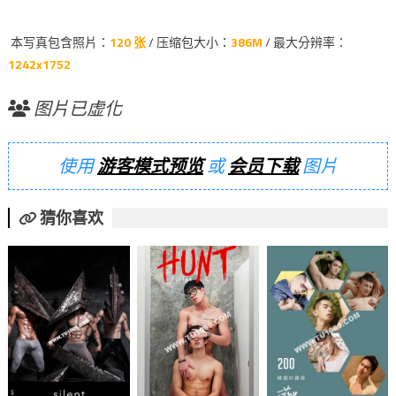
本写真包含照片：
120 张
/ 压缩包大小：
386M
/ 最大分辨率：
1242x1752
图片已虚化
使用
游客模式预览
或
会员下载
图片
猜你喜欢