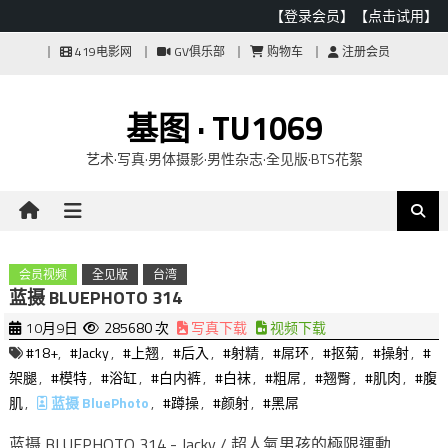
【登录会员】
【点击试用】
Skip
419电影网
GV俱乐部
购物车
注册会员
to
content
基图 · TU1069
艺术·写真·男体摄影·男性杂志·全见版·BTS花絮
会员视频
全见版
台湾
蓝摄 BLUEPHOTO 314
10月9日
285680 次
写真下载
视频下载
#18+
,
#Jacky
,
#上翘
,
#后入
,
#射精
,
#屌环
,
#抠菊
,
#操射
,
#
架腿
,
#模特
,
#浴缸
,
#白内裤
,
#白袜
,
#粗屌
,
#翘臀
,
#肌肉
,
#腹
肌
,
蓝摄 BluePhoto
,
#蹲操
,
#颜射
,
#黑屌
蓝摄 BLUEPHOTO 314 - Jacky / 超人氣男孩的極限運動