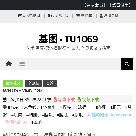
【登录会员】
【点击试用】
Skip
419电影网
GV俱乐部
购物车
注册会员
to
content
基图 · TU1069
艺术·写真·男体摄影·男性杂志·全见版·BTS花絮
会员视频
全见版
台湾
WHOSEMAN 182
10月8日
252293 次
写真下载
视频下载
#18+
,
#人鱼线
,
#体育生
,
#模特
,
#泳裤
,
#白内裤
,
#粗屌
,
#翘
臀
,
#肌肉
,
#胸肌
,
#腹毛
,
#腹肌
,
#腿毛
,
誰の男子 WhoseMan
,
賢/贤 (3)
,
#露毛
WHOSEMAN 182 - 運動員的性感突破 / 賢。