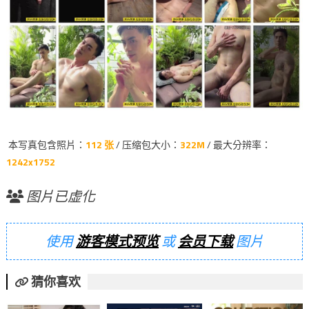
本写真包含照片：
112 张
/ 压缩包大小：
322M
/ 最大分辨率：
1242x1752
图片已虚化
使用
游客模式预览
或
会员下载
图片
猜你喜欢