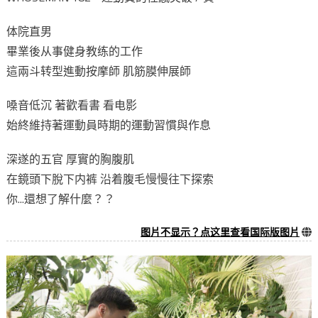
体院直男
畢業後从事健身教练的工作
這兩斗转型進動按摩師 肌筋膜伸展師
嗓音低沉 著歡看書 看电影
始終維持著運動員時期的運動習慣與作息
深遂的五官 厚實的胸腹肌
在鏡頭下脫下内裤 沿着腹毛慢慢往下探索
你...還想了解什麼？？
图片不显示？点这里查看国际版图片