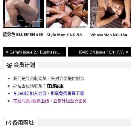
蓝男色 BLUEMEN 463
Style Men X NO.58
WhoseMan NO.164
文
Gemini issue 2.1 Businessman
JQVISION issue 10.1 | FAN
章
会员计划
導
我们是会员制网址，只对会员提供服务
覽
办理会员请联系：
在线客服
￥280起 加入会员，即享免费写真下载
在线写真+视频上线，立刻升级至尊会员
备用网址