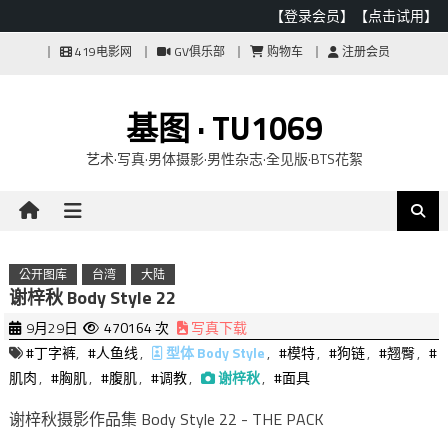
【登录会员】
【点击试用】
Skip
419电影网
GV俱乐部
购物车
注册会员
to
content
基图 · TU1069
艺术·写真·男体摄影·男性杂志·全见版·BTS花絮
公开图库
台湾
大陆
谢梓秋 Body Style 22
9月29日
470164 次
写真下载
#丁字裤
,
#人鱼线
,
型体 Body Style
,
#模特
,
#狗链
,
#翘臀
,
#
肌肉
,
#胸肌
,
#腹肌
,
#调教
,
谢梓秋
,
#面具
谢梓秋摄影作品集 Body Style 22 - THE PACK