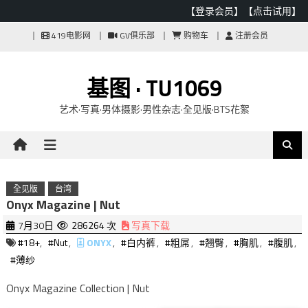
【登录会员】
【点击试用】
Skip
419电影网
GV俱乐部
购物车
注册会员
to
content
基图 · TU1069
艺术·写真·男体摄影·男性杂志·全见版·BTS花絮
全见版
台湾
Onyx Magazine | Nut
7月30日
286264 次
写真下载
#18+
,
#Nut
,
ONYX
,
#白内裤
,
#粗屌
,
#翘臀
,
#胸肌
,
#腹肌
,
#薄纱
Onyx Magazine Collection | Nut