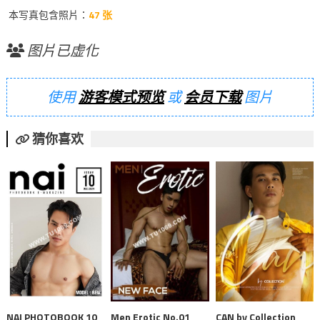
本写真包含照片：
47 张
图片已虚化
使用
游客模式预览
或
会员下载
图片
猜你喜欢
NAI PHOTOBOOK 10
Men Erotic No.01
CAN by Collection