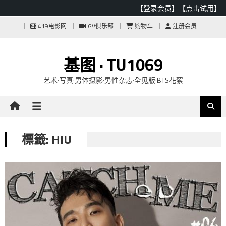
【登录会员】
【点击试用】
Skip
419电影网
GV俱乐部
购物车
注册会员
to
content
基图 · TU1069
艺术·写真·男体摄影·男性杂志·全见版·BTS花絮
標籤: HIU