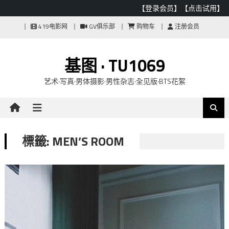
【登录会员】
【点击试用】
Skip
419电影网
GV俱乐部
购物车
注册会员
to
content
基图 · TU1069
艺术·写真·男体摄影·男性杂志·全见版·BTS花絮
標籤: MEN’S ROOM