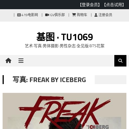
【登录会员】
【点击试用】
Skip
419电影网
GV俱乐部
购物车
注册会员
to
content
基图 · TU1069
艺术·写真·男体摄影·男性杂志·全见版·BTS花絮
写真: FREAK BY ICEBERG